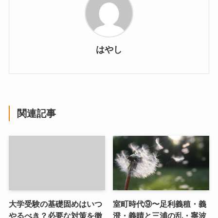
はやし
関連記事
大学受験の基礎固めはいつ
室町時代⑨〜足利義稙・義
やるべき？必要な対策を徹
澄・義晴と三浦の乱・寧波