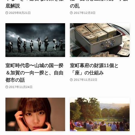
底解説
の乱
2025年8月21日
2017年12月3日
室町時代⑧〜山城の国一揆
室町幕府の財源11個と
＆加賀の一向一揆と、自由
「座」の仕組み
都市の話
2017年11月22日
2017年11月24日