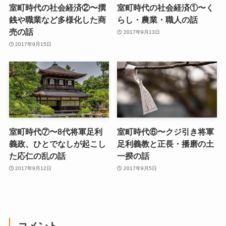
室町時代の社会経済②〜撰
室町時代の社会経済①〜く
銭や職業など多様化した商
らし・農業・職人の話
売の話
2017年9月13日
2017年9月15日
室町時代⑦〜8代将軍足利
室町時代⑥〜クジ引き将軍
義政、ひとでなしが起こし
足利義教と正長・播磨の土
た応仁の乱の話
一揆の話
2017年9月12日
2017年9月5日