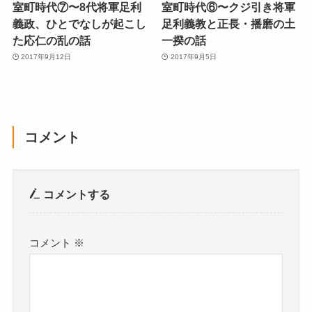
室町時代⑦〜8代将軍足利
室町時代⑥〜クジ引き将軍
義政、ひとでなしが起こし
足利義教と正長・播磨の土
た応仁の乱の話
一揆の話
2017年9月12日
2017年9月5日
コメント
コメントする
コメント
※