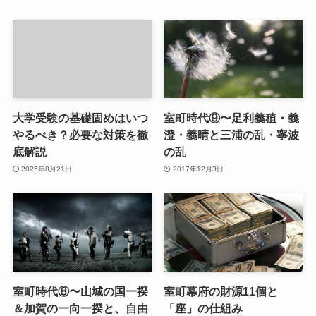
大学受験の基礎固めはいつ
室町時代⑨〜足利義稙・義
やるべき？必要な対策を徹
澄・義晴と三浦の乱・寧波
底解説
の乱
2025年8月21日
2017年12月3日
室町時代⑧〜山城の国一揆
室町幕府の財源11個と
＆加賀の一向一揆と、自由
「座」の仕組み