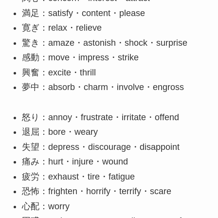
満足：satisfy・content・please
寛ぎ：relax・relieve
驚き：amaze・astonish・shock・surprise
感動：move・impress・strike
興奮：excite・thrill
夢中：absorb・charm・involve・engross
怒り：annoy・frustrate・irritate・offend
退屈：bore・weary
失望：depress・discourage・disappoint
痛み：hurt・injure・wound
疲労：exhaust・tire・fatigue
恐怖：frighten・horrify・terrify・scare
心配：worry