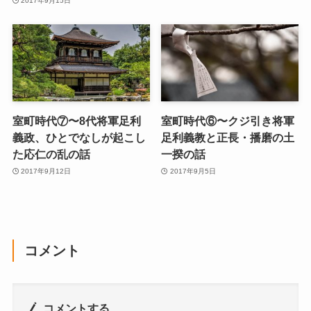
2017年9月15日
室町時代⑦〜8代将軍足利
室町時代⑥〜クジ引き将軍
義政、ひとでなしが起こし
足利義教と正長・播磨の土
た応仁の乱の話
一揆の話
2017年9月12日
2017年9月5日
コメント
コメントする