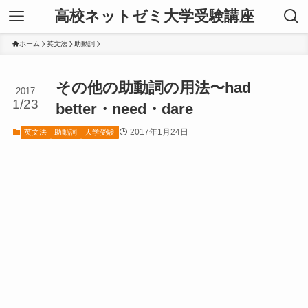
高校ネットゼミ大学受験講座
ホーム
英文法
助動詞
その他の助動詞の用法〜had
2017
1/23
better・need・dare
2017年1月24日
英文法
助動詞
大学受験