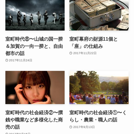
室町時代⑧〜山城の国一揆
室町幕府の財源11個と
＆加賀の一向一揆と、自由
「座」の仕組み
都市の話
2017年11月22日
2017年11月24日
室町時代の社会経済②〜撰
室町時代の社会経済①〜く
銭や職業など多様化した商
らし・農業・職人の話
売の話
2017年9月13日