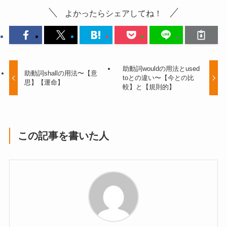
よかったらシェアしてね！
助動詞wouldの用法とused
助動詞shallの用法〜【意
toとの違い〜【今との比
思】【運命】
較】と【規則的】
この記事を書いた人