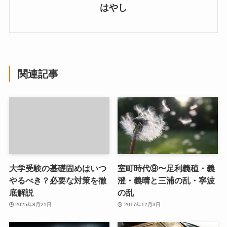
はやし
関連記事
大学受験の基礎固めはいつ
室町時代⑨〜足利義稙・義
やるべき？必要な対策を徹
澄・義晴と三浦の乱・寧波
底解説
の乱
2025年8月21日
2017年12月3日