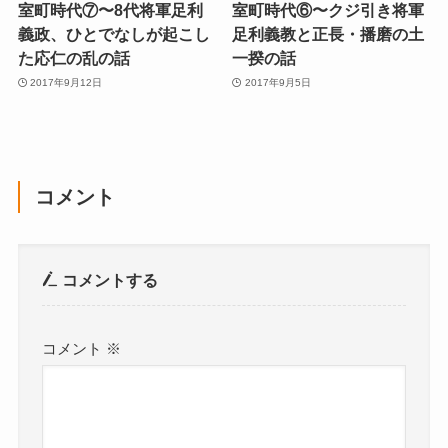
室町時代⑦〜8代将軍足利
室町時代⑥〜クジ引き将軍
義政、ひとでなしが起こし
足利義教と正長・播磨の土
た応仁の乱の話
一揆の話
2017年9月12日
2017年9月5日
コメント
コメントする
コメント
※