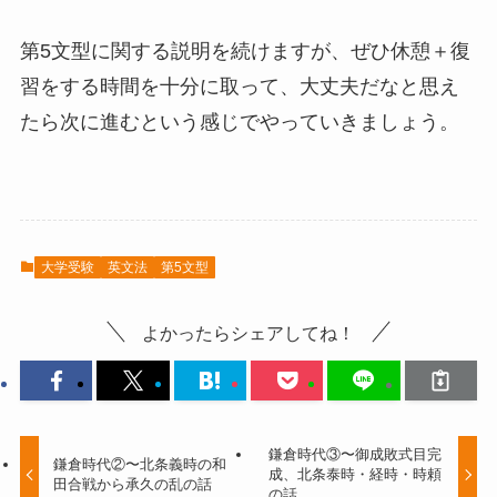
第5文型に関する説明を続けますが、ぜひ休憩＋復
習をする時間を十分に取って、大丈夫だなと思え
たら次に進むという感じでやっていきましょう。
大学受験
英文法
第5文型
よかったらシェアしてね！
鎌倉時代③〜御成敗式目完
鎌倉時代②〜北条義時の和
成、北条泰時・経時・時頼
田合戦から承久の乱の話
の話