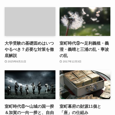
大学受験の基礎固めはいつ
室町時代⑨〜足利義稙・義
やるべき？必要な対策を徹
澄・義晴と三浦の乱・寧波
底解説
の乱
2025年8月21日
2017年12月3日
室町時代⑧〜山城の国一揆
室町幕府の財源11個と
＆加賀の一向一揆と、自由
「座」の仕組み